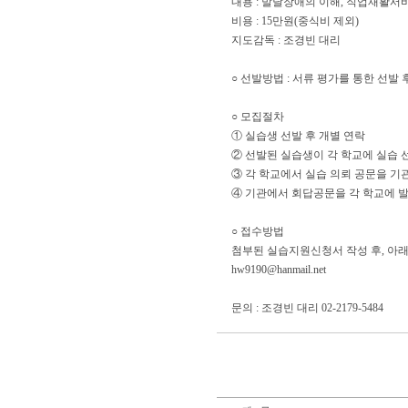
내용 : 발달장애의 이해, 직업재활서
비용 : 15만원(중식비 제외)
지도감독 : 조경빈 대리
○ 선발방법 : 서류 평가를 통한 선발
○ 모집절차
① 실습생 선발 후 개별 연락
② 선발된 실습생이 각 학교에 실습 
③ 각 학교에서 실습 의뢰 공문을 기
④ 기관에서 회답공문을 각 학교에 
○ 접수방법
첨부된 실습지원신청서 작성 후, 아
hw9190@hanmail.net
문의 : 조경빈 대리 02-2179-5484