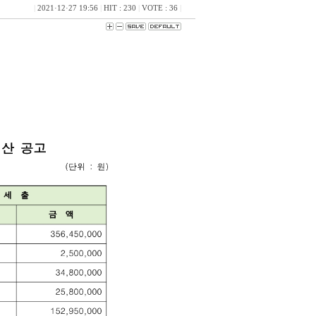
|
2021·12·27 19:56
|
HIT : 230
|
VOTE : 36
|