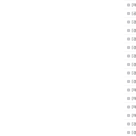
[
[
[
[
[
[
[
[
[
[
[
[
[
[
[
[